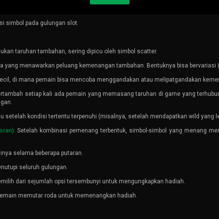
inasi simbol yang cocok.
 simbol pada gulungan slot.
kan taruhan tambahan, sering dipicu oleh simbol scatter.
ma yang menawarkan peluang kemenangan tambahan. Bentuknya bisa bervariasi (m
kecil, di mana pemain bisa mencoba menggandakan atau melipatgandakan keme
rtambah setiap kali ada pemain yang memasang taruhan di game yang terhubung
ngan.
 setelah kondisi tertentu terpenuhi (misalnya, setelah mendapatkan wild yang l
oran):
Setelah kombinasi pemenang terbentuk, simbol-simbol yang menang mengh
isinya selama beberapa putaran.
nutupi seluruh gulungan.
ilih dari sejumlah opsi tersembunyi untuk mengungkapkan hadiah.
pemain memutar roda untuk memenangkan hadiah.