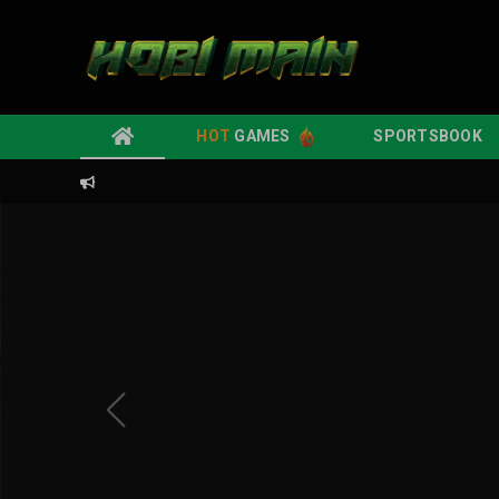
HOT
GAMES
SPORTSBOOK