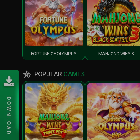
FORTUNE OF OLYMPUS
MAHJONG WINS 3
POPULAR
GAMES