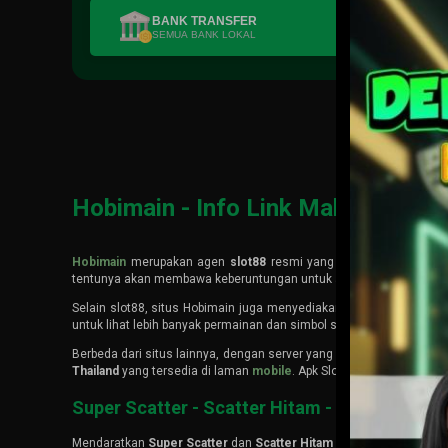
BANK TRANSFER
SEMUA BANK LOKAL
Tentang 
Hobimain - Info Link Mahjong dan 
Hobimain
merupakan agen
slot88
resmi yang beroperasi di Asia.
tentunya akan membawa keberuntungan untuk anda.
Selain slot88, situs Hobimain juga menyediakan berbagai permain
untuk lihat lebih banyak permainan dan simbol scatter dalam gulun
Berbeda dari situs lainnya, dengan server yang berada di Thailand
Thailand
yang tersedia di laman
mobile
. Apk Slot Online ini terse
Super Scatter - Scatter Hitam - Situs Hobima
Mendaratkan
Super Scatter
dan
Scatter Hitam
akan memicu jenis f