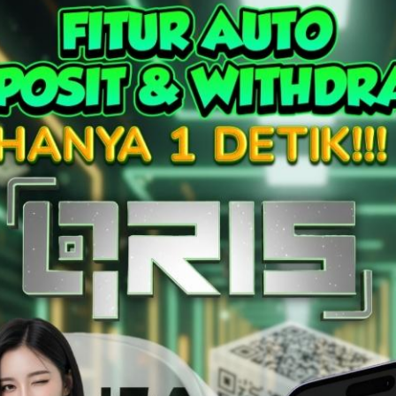
E - WALLET
PULSA
SEMUA E-WALLET & QRIS
SEMUA PROVIDER PULSA
Kami
Syarat & Ketentuan
Pribadi
Tanggung Jawab
Pusat Info
Hubu
Slot Gacor Online Terpercaya di Indones
 Platform berbasis server Thailand yang didukung dengan fitur terbaru
super s
an lengkap dari penyedia - penyedia game
slot online
ternama seperti Pragmatic 
gan.
, dipercaya permainan menjadi lebih mudah menang dan gacor, karena lebih stabil
dia dalam sistem operasi Android, dan dapat segera kalian mainkan setelah unduh 
in
itur bonus yang berbeda atau lebih menguntungkan dibandingkan dengan hanya 