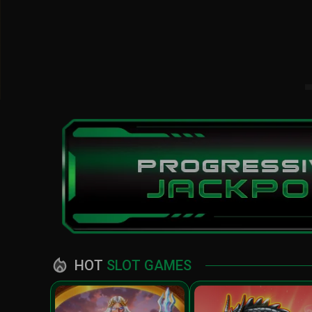
HOT
SLOT GAMES