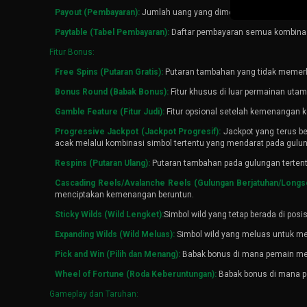
Payout (Pembayaran):
Jumlah uang yang dimenangkan untuk komb
Paytable (Tabel Pembayaran):
Daftar pembayaran semua kombinasi
Fitur Bonus:
Free Spins (Putaran Gratis):
Putaran tambahan yang tidak memerlu
Bonus Round (Babak Bonus):
Fitur khusus di luar permainan uta
Gamble Feature (Fitur Judi):
Fitur opsional setelah kemenangan 
Progressive Jackpot (Jackpot Progresif):
Jackpot yang terus be
acak melalui kombinasi simbol tertentu yang mendarat pada gulu
Respins (Putaran Ulang):
Putaran tambahan pada gulungan tertentu
Cascading Reels/Avalanche Reels (Gulungan Berjatuhan/Longs
menciptakan kemenangan beruntun.
Sticky Wilds (Wild Lengket):
Simbol wild yang tetap berada di pos
Expanding Wilds (Wild Meluas):
Simbol wild yang meluas untuk me
Pick and Win (Pilih dan Menang):
Babak bonus di mana pemain mem
Wheel of Fortune (Roda Keberuntungan):
Babak bonus di mana 
Gameplay dan Taruhan: