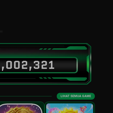
0,002,582
LIHAT SEMUA GAME