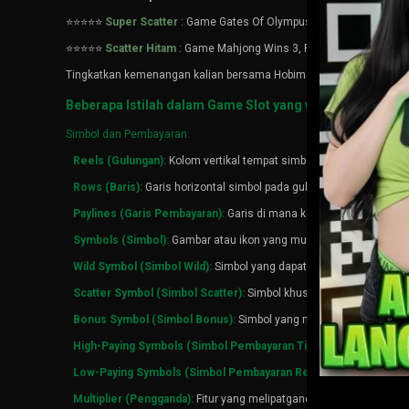
⭐⭐⭐⭐⭐
Super Scatter
: Game Gates Of Olympus, Perkalian : x50,00
⭐⭐⭐⭐⭐
Scatter Hitam
: Game Mahjong Wins 3, Perkalian : x100,000
Tingkatkan kemenangan kalian bersama Hobimain sekarang juga!
Beberapa Istilah dalam Game Slot yang wajib kalian ketah
Simbol dan Pembayaran:
Reels (Gulungan):
Kolom vertikal tempat simbol-simbol berputar.
Rows (Baris):
Garis horizontal simbol pada gulungan.
Paylines (Garis Pembayaran):
Garis di mana kombinasi simbol ya
Symbols (Simbol):
Gambar atau ikon yang muncul di gulungan.
Wild Symbol (Simbol Wild):
Simbol yang dapat menggantikan simbo
Scatter Symbol (Simbol Scatter):
Simbol khusus yang sering memic
Bonus Symbol (Simbol Bonus):
Simbol yang memicu babak bonus a
High-Paying Symbols (Simbol Pembayaran Tinggi):
Simbol-simbol
Low-Paying Symbols (Simbol Pembayaran Rendah):
Simbol-simbo
Multiplier (Pengganda):
Fitur yang melipatgandakan kemenangan. Ini