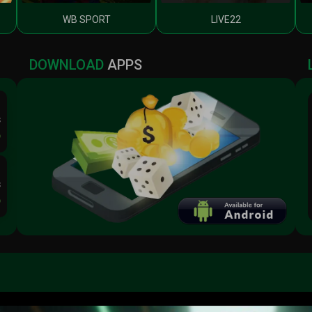
WB SPORT
LIVE22
DOWNLOAD
APPS
s
s