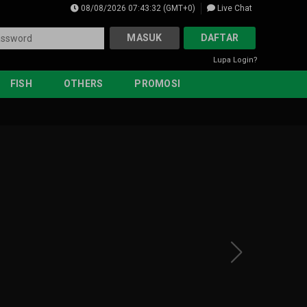
08/08/2026 07:43:34 (GMT+0)
Live Chat
MASUK
DAFTAR
Lupa Login?
FISH
OTHERS
PROMOSI