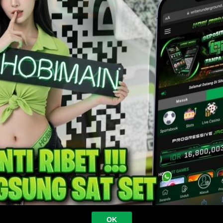
0
ui:
ng cocok harus muncul untuk mendapatkan pembayaran. Jumlah paylines bisa ber
l lain (biasanya bukan scatter atau bonus) untuk membentuk kombinasi pemen
u fitur bonus (seperti putaran gratis) atau memberikan pembayaran terlepas dari
tau fitur khusus lainnya.
 yang memberikan pembayaran lebih besar.
l yang memberikan pembayaran lebih kecil.
 bisa terkait dengan simbol wild, scatter, atau fitur bonus.