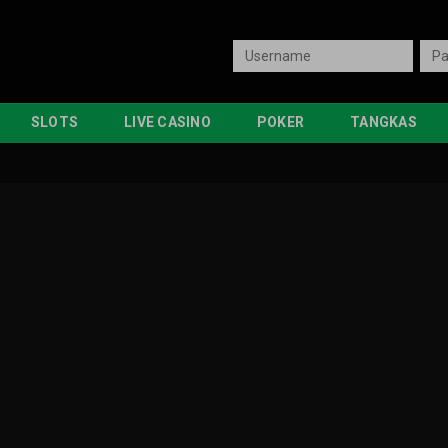
SLOTS
LIVE CASINO
POKER
TANGKAS